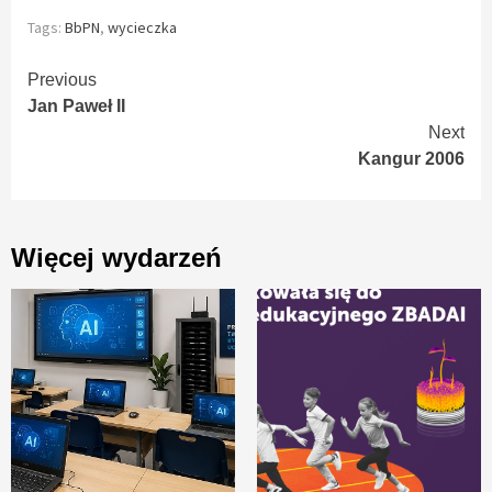
Tags:
BbPN
,
wycieczka
Continue
Previous
Jan Paweł II
Reading
Next
Kangur 2006
Więcej wydarzeń