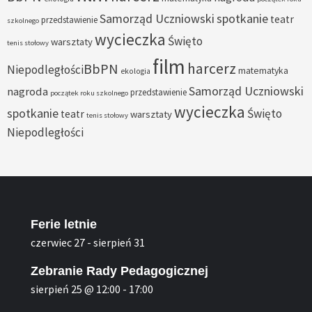
Samorząd Uczniowski
spotkanie
teatr
przedstawienie
szkolnego
wycieczka
Święto
warsztaty
tenis stołowy
film
harcerz
BbPN
Niepodległości
matematyka
ekologia
Samorząd Uczniowski
nagroda
przedstawienie
początek roku szkolnego
wycieczka
spotkanie
Święto
teatr
warsztaty
tenis stołowy
Niepodległości
Ferie letnie
czerwiec 27
-
sierpień 31
Zebranie Rady Pedagogicznej
sierpień 25 @ 12:00
-
17:00