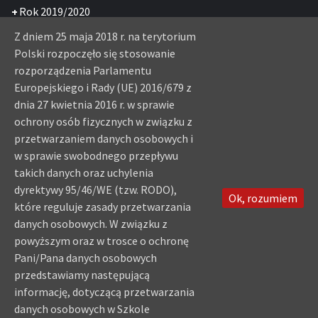
+
Rok 2019/2020
+
Rok 2018/2019
Z dniem 25 maja 2018 r. na terytorium
+
Rok 2017/2018
Polski rozpoczęło się stosowanie
rozporządzenia Parlamentu
+
Rok 2016/2017
Europejskiego i Rady (UE) 2016/679 z
+
Rok 2015/2016
dnia 27 kwietnia 2016 r. w sprawie
+
Rok 2013/2014
ochrony osób fizycznych w związku z
+
Rok 2007/2008
przetwarzaniem danych osobowych i
+
Rok 2006/2007
w sprawie swobodnego przepływu
takich danych oraz uchylenia
+
Rok 2005/2006
dyrektywy 95/46/WE (tzw. RODO),
Ok, rozumiem
które reguluje zasady przetwarzania
Najnowsze komentarze
danych osobowych. W związku z
powyższym oraz w trosce o ochronę
Festyn z „Jarzębinkami”
KGW Kieljany
-
Pani/Pana danych osobowych
Filmowa Gra Miejska – zbierz ekipę i dołącz
Sebastian
-
przedstawiamy następującą
NSP
Trzy stypendystki z radziłowskiej szkoły
informację, dotyczącą przetwarzania
-
danych osobowych w Szkole
WallViews.com
Wycieczka do Warszawy
-