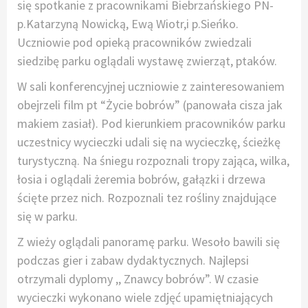
się spotkanie z pracownikami Biebrzańskiego PN-
p.Katarzyną Nowicką, Ewą Wiotr,i p.Sieńko.
Uczniowie pod opieką pracowników zwiedzali
siedzibę parku oglądali wystawę zwierząt, ptaków.
W sali konferencyjnej uczniowie z zainteresowaniem
obejrzeli film pt “Życie bobrów” (panowała cisza jak
makiem zasiał). Pod kierunkiem pracowników parku
uczestnicy wycieczki udali się na wycieczkę, ścieżkę
turystyczną. Na śniegu rozpoznali tropy zająca, wilka,
łosia i oglądali żeremia bobrów, gałązki i drzewa
ścięte przez nich. Rozpoznali tez rośliny znajdujące
się w parku.
Z wieży oglądali panoramę parku. Wesoło bawili się
podczas gier i zabaw dydaktycznych. Najlepsi
otrzymali dyplomy ,, Znawcy bobrów”. W czasie
wycieczki wykonano wiele zdjęć upamiętniających