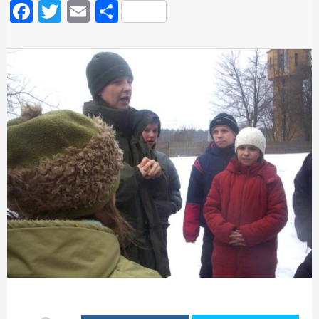
Facebook
Twitter
Email
Podziel
się