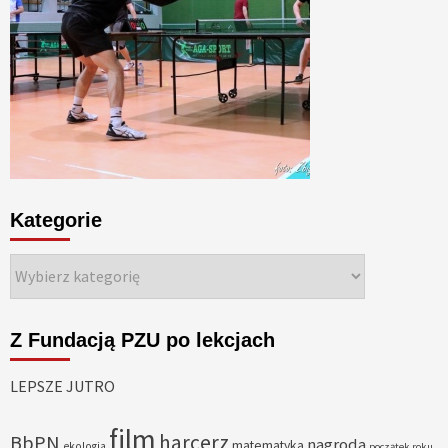
Kategorie
Kategorie
Z Fundacją PZU po lekcjach
LEPSZE JUTRO
film
harcerz
BbPN
nagroda
matematyka
ekologia
początek roku