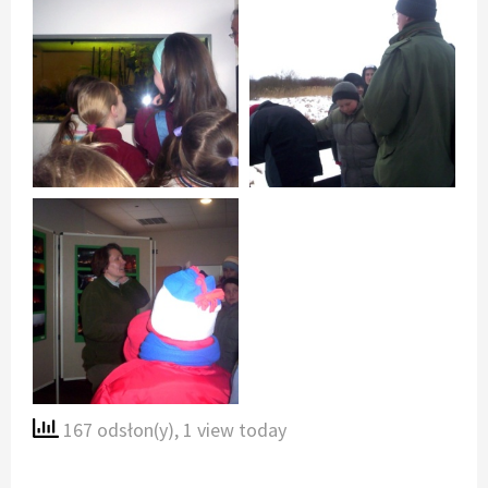
167 odsłon(y)
, 1 view today