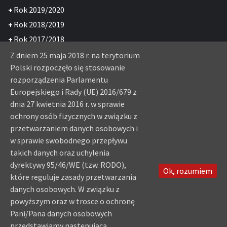
+
Rok 2019/2020
+
Rok 2018/2019
+
Rok 2017/2018
+
Rok 2016/2017
Z dniem 25 maja 2018 r. na terytorium
Polski rozpoczęło się stosowanie
+
Rok 2015/2016
rozporządzenia Parlamentu
+
Rok 2013/2014
Europejskiego i Rady (UE) 2016/679 z
+
Rok 2007/2008
dnia 27 kwietnia 2016 r. w sprawie
+
Rok 2006/2007
ochrony osób fizycznych w związku z
+
Rok 2005/2006
przetwarzaniem danych osobowych i
w sprawie swobodnego przepływu
Najnowsze komentarze
takich danych oraz uchylenia
dyrektywy 95/46/WE (tzw. RODO),
Ok, rozumiem
które reguluje zasady przetwarzania
Festyn z „Jarzębinkami”
KGW Kieljany
-
danych osobowych. W związku z
Filmowa Gra Miejska – zbierz ekipę i dołącz
Sebastian
-
powyższym oraz w trosce o ochronę
NSP
Trzy stypendystki z radziłowskiej szkoły
-
Pani/Pana danych osobowych
WallViews.com
Wycieczka do Warszawy
-
przedstawiamy następującą