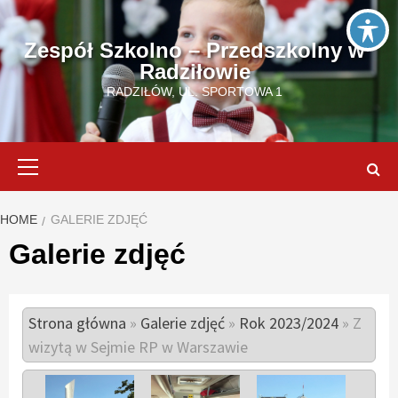
Skip
to
Zespół Szkolno – Przedszkolny w
content
Radziłowie
RADZIŁÓW, UL. SPORTOWA 1
Primary
Menu
HOME
GALERIE ZDJĘĆ
Galerie zdjęć
Strona główna
»
Galerie zdjęć
»
Rok 2023/2024
»
Z
wizytą w Sejmie RP w Warszawie