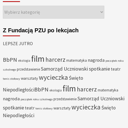
Kategorie
Z Fundacją PZU po lekcjach
LEPSZE JUTRO
film
harcerz
BbPN
nagroda
matematyka
ekologia
początek roku
Samorząd Uczniowski
spotkanie
teatr
przedstawienie
szkolnego
wycieczka
Święto
warsztaty
tenis stołowy
film
harcerz
BbPN
Niepodległości
matematyka
ekologia
Samorząd Uczniowski
nagroda
przedstawienie
początek roku szkolnego
wycieczka
spotkanie
Święto
teatr
warsztaty
tenis stołowy
Niepodległości