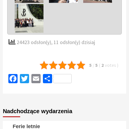
24423 odsłon(y)
, 11 odsłon(y) dzisiaj
5
/
5
(
2
votes
)
Facebook
Twitter
Email
Podziel
się
Nadchodzące wydarzenia
Ferie letnie