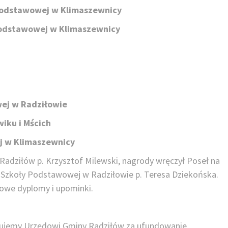
y Podstawowej w Klimaszewnicy
 Podstawowej w Klimaszewnicy
wej w Radziłowie
wiku i Mścich
ej w Klimaszewnicy
adziłów p. Krzysztof Milewski, nagrody wręczył Poseł na
 Szkoły Podstawowej w Radziłowie p. Teresa Dziekońska.
kowe dyplomy i upominki.
kujemy Urzędowi Gminy Radziłów za ufundowanie