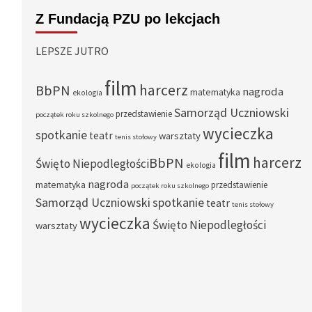
Z Fundacją PZU po lekcjach
LEPSZE JUTRO
film
harcerz
BbPN
nagroda
matematyka
ekologia
Samorząd Uczniowski
przedstawienie
początek roku szkolnego
wycieczka
spotkanie
teatr
warsztaty
tenis stołowy
film
harcerz
BbPN
Święto Niepodległości
ekologia
nagroda
matematyka
przedstawienie
początek roku szkolnego
Samorząd Uczniowski
spotkanie
teatr
tenis stołowy
wycieczka
Święto Niepodległości
warsztaty