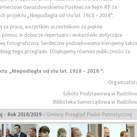
zimierzowi Gwiazdowskiemu Posłowi na Sejm RP za
projektu „Niepodległa od stu lat. 1918 – 2018”.
 za pracę, wszystkim uczestnikom za piękne
a pomoc w doborze repertuaru i wskazówki dotyczące
ę fotograficzną. Serdeczne podziękowania kierujemy takż
zebieg tego przeglądu. Dziękujemy również publiczności za
tu „Niepodległa od stu lat. 1918 – 2018 ”.
Organizator
Szkoła Podstawowa w Radziłow
Biblioteka Samorządowa w Radziłow
ej
»
Rok 2018/2019
»
Gminny Przegląd Pieśni Patriotycznej