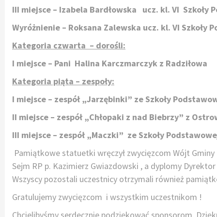
III miejsce – Izabela Bardłowska ucz. kl. VI Szkoł
Wyróżnienie – Roksana Zalewska ucz. kl. VI Szkoły
Kategoria czwarta – dorośli:
I miejsce – Pani Halina Karczmarczyk z Radziłowa
Kategoria piąta – zespoły:
I miejsce – zespół „Jarzębinki” ze Szkoły Podstawo
II miejsce – zespół „Chłopaki z nad Biebrzy” z Ostro
III miejsce – zespół „Maczki” ze Szkoły Podstawow
Pamiątkowe statuetki wręczył zwycięzcom Wójt Gminy R
Sejm RP p. Kazimierz Gwiazdowski , a dyplomy Dyrektor
Wszyscy pozostali uczestnicy otrzymali również pamiąt
Gratulujemy zwycięzcom i wszystkim uczestnikom !
Chcielibyśmy serdecznie podziękować sponsorom. Dzię