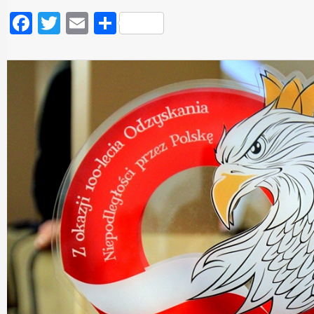
Facebook
Twitter
Email
Podziel
się