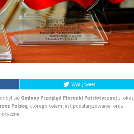
Wyślij tweet
odbył się
Gminny Przegląd Piosenki Patriotycznej
z okaz
rzez Polskę
, którego celem jest popularyzowanie oraz
iotycznej.