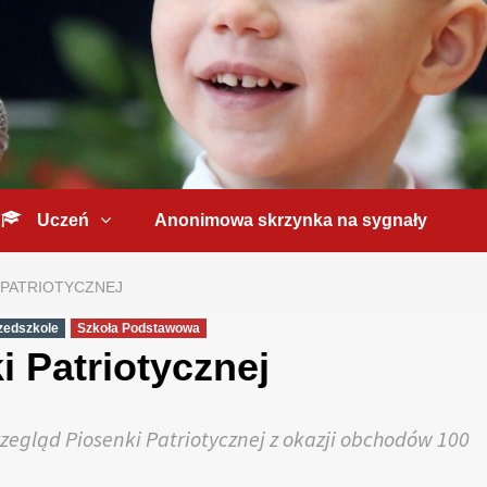
Uczeń
Anonimowa skrzynka na sygnały
 PATRIOTYCZNEJ
zedszkole
Szkoła Podstawowa
 Patriotycznej
zegląd Piosenki Patriotycznej z okazji obchodów 100